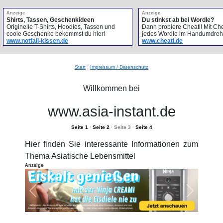
Anzeige
Anzeige
Shirts, Tassen, Geschenkideen
Du stinkst ab bei Wordle?
Originelle T-Shirts, Hoodies, Tassen und
Dann probiere Cheatl! Mit Che
coole Geschenke bekommst du hier!
jedes Wordle im Handumdreh
www.notfall-kissen.de
www.cheatl.de
Start
·
Impressum / Datenschutz
Willkommen bei
www.asia-instant.de
Seite 1
·
Seite 2
· Seite 3 ·
Seite 4
Hier finden Sie interessante Informationen zum
Thema Asiatische Lebensmittel
Anzeige
Previous
Next