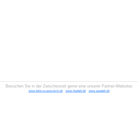
Besuchen Sie in der Zwischenzeit gerne eine unserer Partner-Websites
www.bitte-zu-asia-tisch.de
·
www.thaideli.de
·
www.asiadeli.de