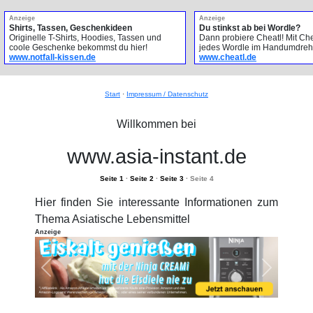
Anzeige
Anzeige
Shirts, Tassen, Geschenkideen
Du stinkst ab bei Wordle?
Originelle T-Shirts, Hoodies, Tassen und
Dann probiere Cheatl! Mit Che
coole Geschenke bekommst du hier!
jedes Wordle im Handumdreh
www.notfall-kissen.de
www.cheatl.de
Start
·
Impressum / Datenschutz
Willkommen bei
www.asia-instant.de
Seite 1
·
Seite 2
·
Seite 3
· Seite 4
Hier finden Sie interessante Informationen zum
Thema Asiatische Lebensmittel
Anzeige
Previous
Next