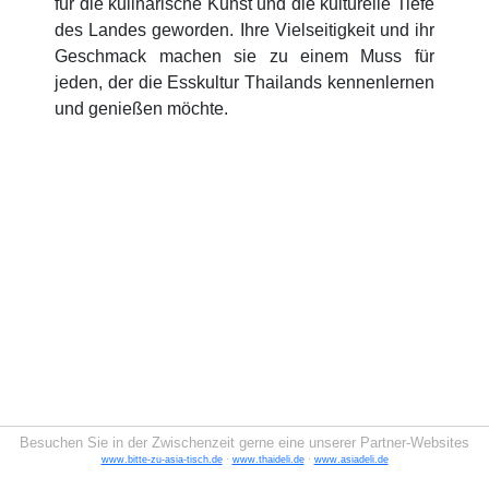
für die kulinarische Kunst und die kulturelle Tiefe
des Landes geworden. Ihre Vielseitigkeit und ihr
Geschmack machen sie zu einem Muss für
jeden, der die Esskultur Thailands kennenlernen
und genießen möchte.
Besuchen Sie in der Zwischenzeit gerne eine unserer Partner-Websites
www.bitte-zu-asia-tisch.de
·
www.thaideli.de
·
www.asiadeli.de